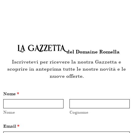
La GAZZETTA
del Domaine Romella
Iscrivetevi per ricevere la nostra Gazzetta e
scoprire in anteprima tutte le nostre novità e le
nuove offerte.
Nome
*
Nome
Cognome
E
Email
*
m
a