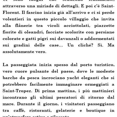
attraverso una miriade di dettagli. E poi c’è Saint-
Florent. Il fascino inizia già all’arrivo e ci si perde
volentieri in questo piccolo villaggio che invita
alla flânerie tra vicoli acciottolati, piazzette
fiorite di oleandri, facciate scolorite con persiane
colorate e gatti pigri sui davanzali o addormentati
sui gradini delle case… Un cliché? Sì. Ma
assolutamente vero.
La passeggiata inizia spesso dal porto turistico,
vero cuore pulsante del paese, dove le modeste
barche da pesca incrociano yacht eleganti che si
potrebbero facilmente immaginare ormeggiati a
Saint-Tropez. Di prima mattina, i più mattinieri
incontrano gli ultimi pescatori di ritorno dal
mare. Durante il giorno, i visitatori passeggiano
tra caffè, ristoranti, gelaterie e boutique in
un’atmosfera estiva e rilassata.