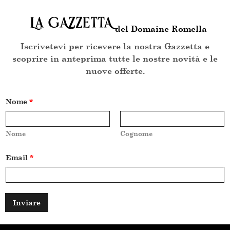
La GAZZETTA
del Domaine Romella
Iscrivetevi per ricevere la nostra Gazzetta e
scoprire in anteprima tutte le nostre novità e le
nuove offerte.
Nome
*
Nome
Cognome
N
Email
*
o
m
e
E
m
a
Inviare
i
l
*