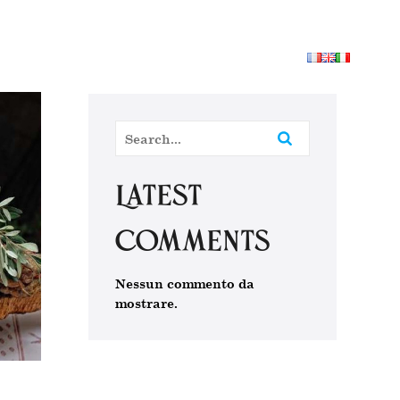
ne
Gli Allogi
Le Attività
I servizi
Blog
Contattaci
Latest
Comments
Nessun commento da
mostrare.